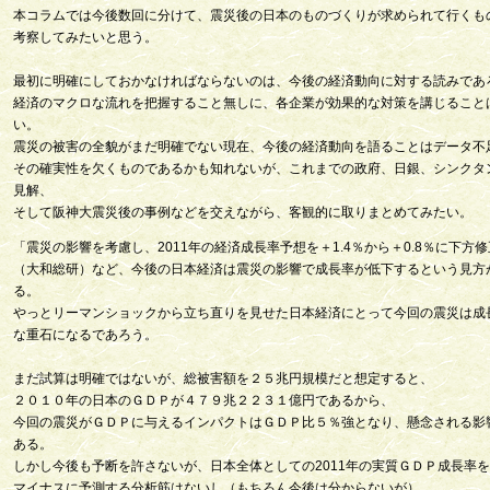
本コラムでは今後数回に分けて、震災後の日本のものづくりが求められて行くも
考察してみたいと思う。
最初に明確にしておかなければならないのは、今後の経済動向に対する読みであ
経済のマクロな流れを把握すること無しに、各企業が効果的な対策を講じること
い。
震災の被害の全貌がまだ明確でない現在、今後の経済動向を語ることはデータ不
その確実性を欠くものであるかも知れないが、これまでの政府、日銀、シンクタ
見解、
そして阪神大震災後の事例などを交えながら、客観的に取りまとめてみたい。
「震災の影響を考慮し、2011年の経済成長率予想を＋1.4％から＋0.8％に下方
（大和総研）など、今後の日本経済は震災の影響で成長率が低下するという見方
る。
やっとリーマンショックから立ち直りを見せた日本経済にとって今回の震災は成
な重石になるであろう。
まだ試算は明確ではないが、総被害額を２５兆円規模だと想定すると、
２０１０年の日本のＧＤＰが４７９兆２２３１億円であるから、
今回の震災がＧＤＰに与えるインパクトはＧＤＰ比５％強となり、懸念される影
ある。
しかし今後も予断を許さないが、日本全体としての2011年の実質ＧＤＰ成長率を
マイナスに予測する分析筋はないし（もちろん今後は分からないが）、