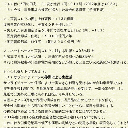
（４）仮に5円の円高・ドル安が進行（同：0.1％弱（2012年度は▲0.3％）
（５）今後、原発事故の被害が拡大した場合の悪影響（予測不能）
２．実質ＧＤＰの押し上げ要因：＋1.3％程度
復興事業が本格化し、実質ＧＤＰを押し上げ
－失われた有形固定資産を3年間で回復すると想定（同：＋1.3％）
・固定資産形成（住宅）：９０００億円／年
・固定資産形成（非住宅）：5兆２０００億円／年
３．ネットベースの実質ＧＤＰに対する影響：▲0.6％以上
と試算できる（大和総研）。原発問題が長期化の様相だが、
それに風評被害や計画停電の長期化などが加わると更に状況の悪化が予測される
もう少し掘り下げてみよう。
（１）サプライチェーンの停滞による生産減
サプライチェーンの停滞により一番大きな影響を受けるのが自動車産業である。
震災発生後1週間で、自動車産業は部品供給停止を受けて、一部操業が停止し、
最近では海外の工場にもそれは拡がりを見せている。
自動車は２～3万点の部品で構成され、汎用品の占めるウェートが低く、
安全性の問題からも部品の代替が難しいことがさらに状況を複雑にする。
今後の日本経済に与える影響を定量的に評価するには早急であるが、
2011年度における自動車生産台数の激減は避けられないであろう。
これに伴う労働分配率の低下や雇用の削減などの問題も早晩に表面化してくると