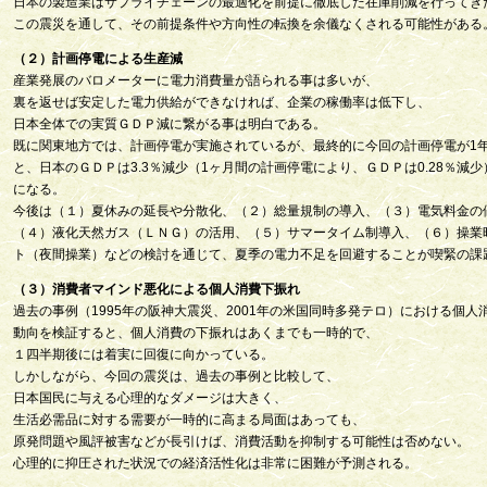
日本の製造業はサプライチェーンの最適化を前提に徹底した在庫削減を行ってき
この震災を通して、その前提条件や方向性の転換を余儀なくされる可能性がある
（２）計画停電による生産減
産業発展のバロメーターに電力消費量が語られる事は多いが、
裏を返せば安定した電力供給ができなければ、企業の稼働率は低下し、
日本全体での実質ＧＤＰ減に繋がる事は明白である。
既に関東地方では、計画停電が実施されているが、最終的に今回の計画停電が1
と、日本のＧＤＰは3.3％減少（1ヶ月間の計画停電により、ＧＤＰは0.28％減
になる。
今後は（１）夏休みの延長や分散化、（２）総量規制の導入、（３）電気料金の
（４）液化天然ガス（ＬＮＧ）の活用、（５）サマータイム制導入、（６）操業
ト（夜間操業）などの検討を通じて、夏季の電力不足を回避することが喫緊の課
（３）消費者マインド悪化による個人消費下振れ
過去の事例（1995年の阪神大震災、2001年の米国同時多発テロ）における個人
動向を検証すると、個人消費の下振れはあくまでも一時的で、
１四半期後には着実に回復に向かっている。
しかしながら、今回の震災は、過去の事例と比較して、
日本国民に与える心理的なダメージは大きく、
生活必需品に対する需要が一時的に高まる局面はあっても、
原発問題や風評被害などが長引けば、消費活動を抑制する可能性は否めない。
心理的に抑圧された状況での経済活性化は非常に困難が予測される。