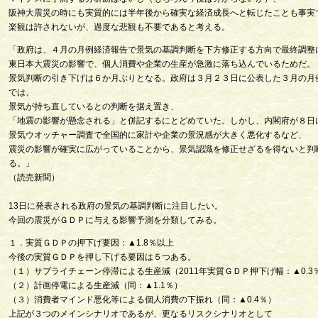
阪神大震災の時にも実質的には半年後から確実な経済成長へと転じたことも事実
楽観は許されないが、過度な悲観も不要であると考える。
「政府は、４月の月例経済報告で景気の基調判断を下方修正する方向で最終調整
東日本大震災の影響で、個人消費や企業の生産が急激に落ち込んでいるためだ。
景気判断の引き下げは６か月ぶりとなる。政府は３月２３日に公表した３月の月
では、
景気が持ち直しているとの判断を据え置き、
「地震の影響が懸念される」と併記するにとどめていた。しかし、内閣府が８日
景気ウオッチャー調査で全国的に家計や企業の景況感が大きく悪化するなど、
震災の影響が確実に広がっていることから、景気認識を修正せざるを得ないと判
る。」
（読売新聞）
13日に発表される政府の景気の基調判断に注目したい。
今回の震災がＧＤＰに与える影響予測を分類してみる。
１．実質ＧＤＰの押下げ要因：▲1.8％以上
今後の実質ＧＤＰを押し下げる要因は５つある。
（１）サプライチェーン停滞による生産減（2011年実質ＧＤＰ押下げ幅：▲0.3
（２）計画停電による生産減（同：▲1.1％）
（３）消費者マインド悪化等による個人消費の下振れ（同：▲0.4％）
上記が３つのメインシナリオであるが、更なるリスクシナリオとして