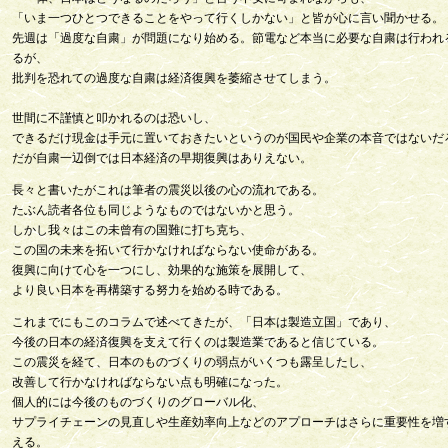
「いま一つひとつできることをやって行くしかない」と皆が心に言い聞かせる。
先週は「過度な自粛」が問題になり始める。節電など本当に必要な自粛は行われ
るが、
批判を恐れての過度な自粛は経済復興を萎縮させてしまう。
世間に不謹慎と叩かれるのは恐いし、
できるだけ現金は手元に置いておきたいというのが国民や企業の本音ではないだ
だが自粛一辺倒では日本経済の早期復興はありえない。
長々と書いたがこれは筆者の震災以後の心の流れである。
たぶん読者各位も同じようなものではないかと思う。
しかし我々はこの未曾有の国難に打ち克ち、
この国の未来を拓いて行かなければならない使命がある。
復興に向けて心を一つにし、効果的な施策を展開して、
より良い日本を再構築する努力を始める時である。
これまでにもこのコラムで述べてきたが、「日本は製造立国」であり、
今後の日本の経済復興を支えて行くのは製造業であると信じている。
この震災を経て、日本のものづくりの弱点がいくつも露呈したし、
改善して行かなければならない点も明確になった。
個人的には今後のものづくりのグローバル化、
サプライチェーンの見直しや生産効率向上などのアプローチはさらに重要性を増
える。