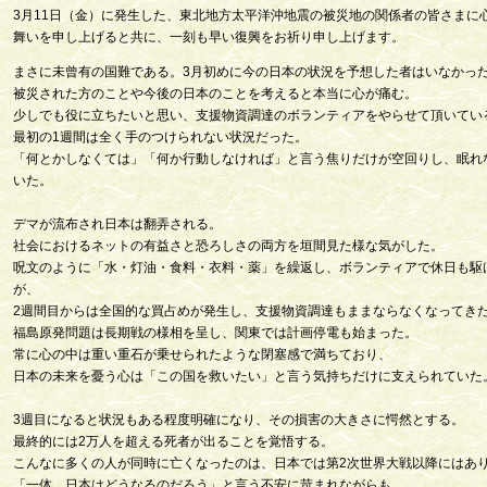
3月11日（金）に発生した、東北地方太平洋沖地震の被災地の関係者の皆さまに
舞いを申し上げると共に、一刻も早い復興をお祈り申し上げます。
まさに未曾有の国難である。3月初めに今の日本の状況を予想した者はいなかっ
被災された方のことや今後の日本のことを考えると本当に心が痛む。
少しでも役に立ちたいと思い、支援物資調達のボランティアをやらせて頂いてい
最初の1週間は全く手のつけられない状況だった。
「何とかしなくては」「何か行動しなければ」と言う焦りだけが空回りし、眠れ
いた。
デマが流布され日本は翻弄される。
社会におけるネットの有益さと恐ろしさの両方を垣間見た様な気がした。
呪文のように「水・灯油・食料・衣料・薬」を繰返し、ボランティアで休日も駆
が、
2週間目からは全国的な買占めが発生し、支援物資調達もままならなくなってき
福島原発問題は長期戦の様相を呈し、関東では計画停電も始まった。
常に心の中は重い重石が乗せられたような閉塞感で満ちており、
日本の未来を憂う心は「この国を救いたい」と言う気持ちだけに支えられていた
3週目になると状況もある程度明確になり、その損害の大きさに愕然とする。
最終的には2万人を超える死者が出ることを覚悟する。
こんなに多くの人が同時に亡くなったのは、日本では第2次世界大戦以降にはあ
「一体、日本はどうなるのだろう」と言う不安に苛まれながらも、