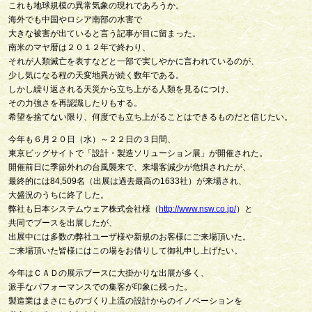
これも地球規模の異常気象の現れであろうか。
海外でも中国やロシア南部の水害で
大きな被害が出ていると言う記事が目に留まった。
南米のマヤ暦は２０１２年で終わり、
それが人類滅亡を表すなどと一部で実しやかに言われているのが、
少し気になる程の天変地異が続く数年である。
しかし繰り返される天災から立ち上がる人類を見るにつけ、
その力強さを再認識したりもする。
希望を捨てない限り、何度でも立ち上がることはできるものだと信じたい。
今年も６月２０日（水）～２２日の３日間、
東京ビッグサイトで「設計・製造ソリューション展」が開催された。
開催前日に季節外れの台風襲来で、来場客減少が危惧されたが、
最終的には84,509名（出展は過去最高の1633社）が来場され、
大盛況のうちに終了した。
弊社も日本システムウェア株式会社様（
http://www.nsw.co.jp/
）と
共同でブースを出展したが、
出展中には多数の弊社ユーザ様や新規のお客様にご来場頂いた。
ご来場頂いた皆様にはこの場をお借りして御礼申し上げたい。
今年はＣＡＤの展示ブースに大掛かりな出展が多く、
派手なパフォーマンスでの集客が印象に残った。
製造業はまさにものづくり上流の設計からのイノベーションを