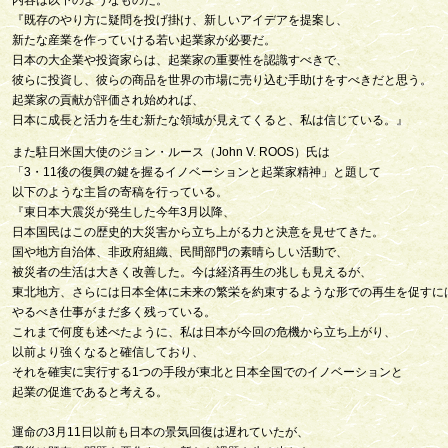
内容は以下のようなものだ。
『既存のやり方に疑問を投げ掛け、新しいアイデアを提案し、
新たな産業を作っていける若い起業家が必要だ。
日本の大企業や投資家らは、起業家の重要性を認識すべきで、
彼らに投資し、彼らの商品を世界の市場に売り込む手助けをすべきだと思う。
起業家の貢献が評価され始めれば、
日本に成長と活力を生む新たな領域が見えてくると、私は信じている。』
また駐日米国大使のジョン・ルース（John V. ROOS）氏は
「3・11後の復興の鍵を握るイノベーションと起業家精神」と題して
以下のような主旨の寄稿を行っている。
『東日本大震災が発生した今年3月以降、
日本国民はこの歴史的大災害から立ち上がる力と決意を見せてきた。
国や地方自治体、非政府組織、民間部門の素晴らしい活動で、
被災者の生活は大きく改善した。今は経済再生の兆しも見えるが、
東北地方、さらには日本全体に未来の繁栄を約束するような形での再生を促すに
やるべき仕事がまだ多く残っている。
これまで何度も述べたように、私は日本が今回の危機から立ち上がり、
以前より強くなると確信しており、
それを確実に実行する1つの手段が東北と日本全国でのイノベーションと
起業の促進であると考える。
運命の3月11日以前も日本の景気回復は遅れていたが、