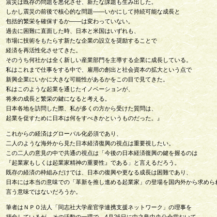
震災は既存の問題を悪化させ、新たな課題も生み出した。
しかし震災の前後で核心的な問題――いかにして持続可能な成長と
包括的繁栄を確保するか――は変わっていない。
過去に困難に直面した時、日本と米国はいずれも、
市場に技術をもたらす新たな企業の設立を奨励することで
経済を再活性化させてきた。
そのうち何社かは全く新しい産業部門を主導する企業に成長している。
私はこれまで仕事をする中で、雇用の創出と社会資本の拡大という点で
新興企業にいかに大きな可能性があるかをこの目で見てきた。
私はこのような起業を通じたイノベーションが、
将来の成長と繁栄の鍵になると考える。
日本各地を訪問した際、私が多くの方から受けた質問は、
起業を促すために日本は何をすべきかというものだった。』
これからの経済はグローバル化必須であり、
二人のような海外から見た日本経済復興の視点は重要視したい。
この二人の意見の中で共通の視点は「今後の日本経済復興の鍵を握るのは
『起業家もしくは起業家精神の重要性』である」と言えるだろう。
既存の経済の枠組みだけでは、日本の復興や更なる成長は困難であり、
日本には本当の意味での「革新を推し進める起業家」の登場を国内外から求めら
言う意味ではないだろうか。
筆者はＮＰＯ法人「同志社大学産官学連携支援ネットワーク」の理事を