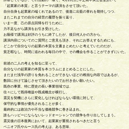
拝命しているが、その活動の一環で、4月26日に中之島中央公会堂おいて
「起業家の本質」と言うテーマの講演をさせて頂いた。
自分自身も起業家の端くれであるので、後進に出藍の誉れを期待しつつ、
またこれまでの自分の経営の履歴を振り返り、
いま一度、己の原点回帰を行うために、
力不足ながら講演をお引き受けした。
お蔭様で講演は好評のうちに終了したが、後日何人かの方から、
講演内容についてのご質問とご意見も頂き、それにお答えするためにも、
どこかで自分なりの起業の本質を文書まとめたいと考えていたのだが、
貧乏暇なし、時間に追われる毎日の中で、その機会を作ることができずにいた。
前述の二人の考えを知るに至って、
自分なりの起業家の本質を本コラムにまとめることにした。
まだまだ浅学の謗りを免れることができないほどの稚拙な内容ではあるが、
数回に分けて論じさせて頂きたいのでお付き合い願いたい。
既存の事業、特に歴史の長い事業領域では、
往々にして既得権益や既成概念が横行し、
震災を契機にさらに変化しなければならない環境に対して、
保守的な事情が優先されることが多く、
最終的には政治力や不当な価格競争に巻き込まれ、
誰もハッピーにならないレッドオーシャンでの競争を作り出してしまう。
震災後の日本復興において、起業家が重視されるべきだと言う
ベニオフ氏やルース氏の考えは、ある意味、