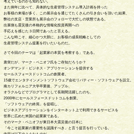
考えているのかも知れない。
また例年に比べて、具体的な生産管理システム導入計画を持った
お客様の来場が多く、この展示会を通じてたくさんの引き合いを頂いた結果、
弊社の支店・営業所も展示会のフォローで大忙しの状態である。
出展側も震災後の本格的な情報化投資再開への
手応えを感じた３日間であったと言える。
こんな時こそ、細心かつ大胆に、お客様の成長戦略としての
生産管理システム提案を行いたいものだ。
さて今回のテーマは「起業家の本質を考察する」である。
唐突だが、マーク・ベニオフ氏をご存知だろうか？
オンデマンド・ビジネス・アプリケーションを提供する
セールスフォースドットコムの創業者。
15歳でエンタテインメントソフトウェア会社リバティー・ソフトウェアを設立。
南カリフォルニア大学卒業後、アップル、
オラクルなどでプログラマとして長期間活躍したのち、
2000年にセールスフォースドットコムを創業。
「ソフトウェアの終焉」を提唱し、
ビジネスアプリケーションをインターネット上で利用できるサービスを
世界に広めた米国の起業家である。
そのマーク・ベニオフが東日本大震災後の日本に
「今こそ起業家の重要性を認識すべき」と言う提言を行っている。