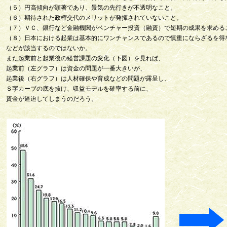
（５）円高傾向が顕著であり、景気の先行きが不透明なこと。
（６）期待された政権交代のメリットが発揮されていないこと。
（７）ＶＣ、銀行など金融機関がベンチャー投資（融資）で短期の成果を求める
（８）日本における起業は基本的にワンチャンスであるので慎重にならざるを得
などが該当するのではないか。
また起業前と起業後の経営課題の変化（下図）を見れば、
起業前（左グラフ）は資金の問題が一番大きいが、
起業後（右グラフ）は人材確保や育成などの問題が露呈し、
Ｓ字カーブの底を抜け、収益モデルを確率する前に、
資金が逼迫してしまうのだろう。