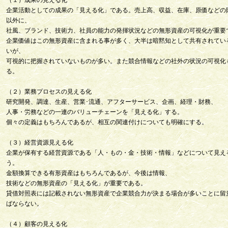
（１）成果の見える化
企業活動としての成果の「見える化」である。売上高、収益、在庫、原価などの
以外に、
社風、ブランド、技術力、社員の能力の発揮状況などの無形資産の可視化が重要
企業価値はこの無形資産に含まれる事が多く、大半は暗黙知として共有されてい
いが、
可視的に把握されていないものが多い。また競合情報などの社外の状況の可視化
る。
（２）業務プロセスの見える化
研究開発、調達、生産、営業･流通、アフターサービス、企画、経理・財務、
人事・労務などの一連のバリューチェーンを「見える化」する。
個々の定義はもちろんであるが、相互の関連付けについても明確にする。
（３）経営資源見える化
企業が保有する経営資源である「人・もの・金・技術・情報」などについて見え
う。
金額換算できる有形資産はもちろんであるが、今後は情報、
技術などの無形資産の「見える化」が重要である。
貸借対照表には記載されない無形資産で企業競合力が決まる場合が多いことに留
ばならない。
（４）顧客の見える化