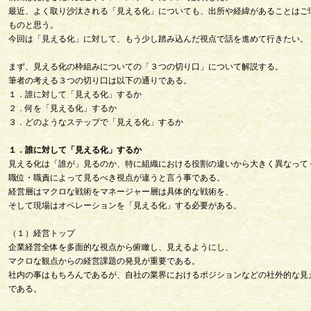
最近、よく取り沙汰される「見える化」についても、出所や経緯があることはご
ものと思う。
今回は「見える化」に対して、もう少し踏み込んだ視点で話を進めて行きたい。
まず、見える化の枠組みについての「３つの切り口」について解説する。
筆者の考える３つの切り口は以下の通りである。
１．誰に対して「見える化」するか
２．何を「見える化」するか
３．どのようなステップで「見える化」するか
１．誰に対して「見える化」するか
見える化は「誰が」見るのか、特に組織における役割の違いから大きく異なって
職位・職責によって見るべき視点が違うと言う事である。
経営層はマクロな戦術をマネージャー層は具体的な戦術を、
そして現場はオペレーションを「見える化」する必要がある。
（１）経営トップ
企業経営全体を多面的な視点から俯瞰し、見えるようにし、
マクロな観点からの経営課題の発見が重要である。
社内の事はもちろんであるが、自社の業界におけるポジションなどの社外的な見
である。