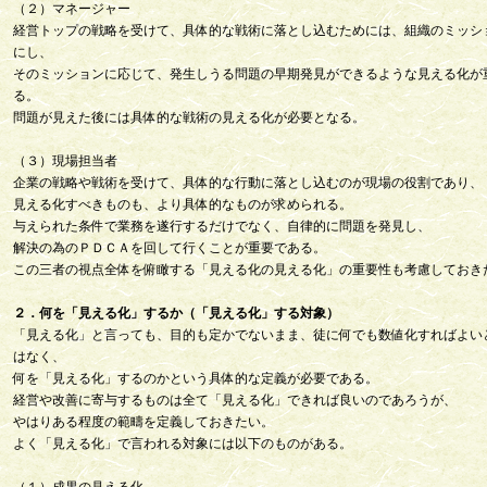
（２）マネージャー
経営トップの戦略を受けて、具体的な戦術に落とし込むためには、組織のミッシ
にし、
そのミッションに応じて、発生しうる問題の早期発見ができるような見える化が
る。
問題が見えた後には具体的な戦術の見える化が必要となる。
（３）現場担当者
企業の戦略や戦術を受けて、具体的な行動に落とし込むのが現場の役割であり、
見える化すべきものも、より具体的なものが求められる。
与えられた条件で業務を遂行するだけでなく、自律的に問題を発見し、
解決の為のＰＤＣＡを回して行くことが重要である。
この三者の視点全体を俯瞰する「見える化の見える化」の重要性も考慮しておき
２．何を「見える化」するか（「見える化」する対象）
「見える化」と言っても、目的も定かでないまま、徒に何でも数値化すればよい
はなく、
何を「見える化」するのかという具体的な定義が必要である。
経営や改善に寄与するものは全て「見える化」できれば良いのであろうが、
やはりある程度の範疇を定義しておきたい。
よく「見える化」で言われる対象には以下のものがある。