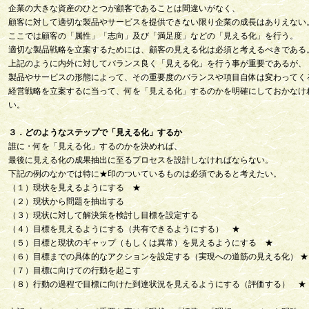
企業の大きな資産のひとつが顧客であることは間違いがなく、
顧客に対して適切な製品やサービスを提供できない限り企業の成長はありえない
ここでは顧客の「属性」「志向」及び「満足度」などの「見える化」を行う。
適切な製品戦略を立案するためには、顧客の見える化は必須と考えるべきである
上記のように内外に対してバランス良く「見える化」を行う事が重要であるが、
製品やサービスの形態によって、その重要度のバランスや項目自体は変わってく
経営戦略を立案するに当って、何を「見える化」するのかを明確にしておかなけ
い。
３．どのようなステップで「見える化」するか
誰に・何を「見える化」するのかを決めれば、
最後に見える化の成果抽出に至るプロセスを設計しなければならない。
下記の例のなかでは特に★印のついているものは必須であると考えたい。
（１）現状を見えるようにする ★
（２）現状から問題を抽出する
（３）現状に対して解決策を検討し目標を設定する
（４）目標を見えるようにする（共有できるようにする） ★
（５）目標と現状のギャップ（もしくは異常）を見えるようにする ★
（６）目標までの具体的なアクションを設定する（実現への道筋の見える化） ★
（７）目標に向けての行動を起こす
（８）行動の過程で目標に向けた到達状況を見えるようにする（評価する） ★