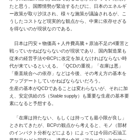
たと思う。国際情勢が緊迫するたびに、日本のエネルギ
ー政策が取り沙汰され、様々な施策が議論されるが、こ
うしたコストなど現実的な観点から、中東に依存せざる
を得ないのが現状なのである。
日本は円安＋物価高＋人件費高騰＋原油不足の4重苦と
戦っていかねばならないのが現状であり、国内製造業も
従来の経営手法やBCPに改定を加えなければならない時
代が来ているといえる。「QCDの重視」「在庫は悪」
「垂直統合への依存」などは今後、その考え方の基本を
アップデートしていかねばならないだろう。
生産の基本がQCDであることは変わらないが、それに加
え、安定供給のS（Stable supply）も重要な生産の基本要
素になると予想する。
「在庫は持たない、もしくは持っても最小限が良し」
とされてきたが、BCPの観点から考えると、モノ（部材
のインパクト分析などによる）によっては今回の石油工