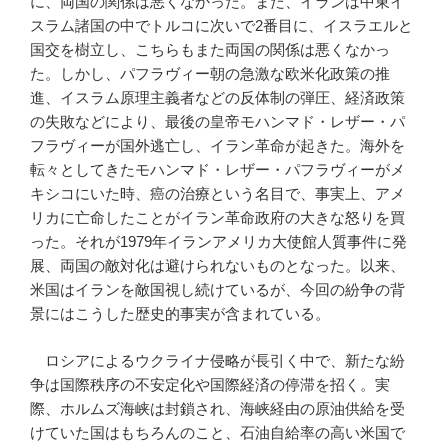
に、両国の関係は悪くなかった。また、イランは中東イ
スラム諸国の中でトルコに次いで2番目に、イスラエルと
国交を樹立し、こちらもまた両国の関係は悪くなかっ
た。しかし、パフラヴィー朝の急激な欧米化政策の推
進、イスラム原理主義者などの反体制の弾圧、経済政策
の失敗などにより、最後の皇帝モハンマド・レザー・パ
フラヴィーが国外逃亡し、イラン革命が起きた。海外を
転々としてきたモハンマド・レザー・パフラヴィーがメ
キシコにいた時、癌の治療という名目で、事実上、アメ
リカに亡命したことがイラン革命政府の大きな怒りを買
った。それが1979年イランアメリカ大使館人質事件に発
展、両国の敵対化は避けられないものとなった。以来、
米国はイランを敵国視し続けているが、今回の紛争の背
景にはこうした歴史的事実が含まれている。
ロシアによるウクライナ侵略が長引く中で、新たな紛
争は国際秩序の不安定化や国際経済の停滞を招く。実
際、ホルムズ海峡は封鎖され、海峡経由の原油供給を受
けていた国はもちろんのこと、石油自給率の高い米国で