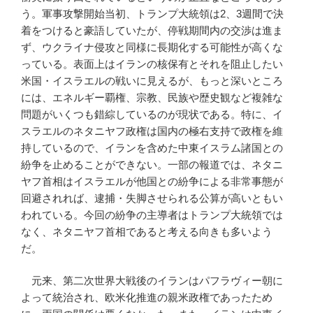
う。軍事攻撃開始当初、トランプ大統領は2、3週間で決
着をつけると豪語していたが、停戦期間内の交渉は進ま
ず、ウクライナ侵攻と同様に長期化する可能性が高くな
っている。表面上はイランの核保有とそれを阻止したい
米国・イスラエルの戦いに見えるが、もっと深いところ
には、エネルギー覇権、宗教、民族や歴史観など複雑な
問題がいくつも錯綜しているのが現状である。特に、イ
スラエルのネタニヤフ政権は国内の極右支持で政権を維
持しているので、イランを含めた中東イスラム諸国との
紛争を止めることができない。一部の報道では、ネタニ
ヤフ首相はイスラエルが他国との紛争による非常事態が
回避されれば、逮捕・失脚させられる公算が高いともい
われている。今回の紛争の主導者はトランプ大統領では
なく、ネタニヤフ首相であると考える向きも多いよう
だ。
元来、第二次世界大戦後のイランはパフラヴィー朝に
よって統治され、欧米化推進の親米政権であったため