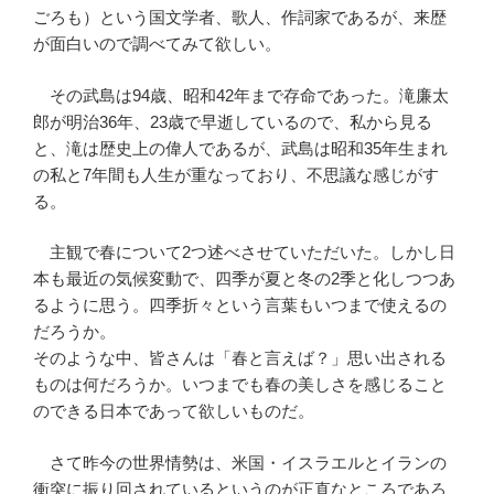
ごろも）という国文学者、歌人、作詞家であるが、来歴
が面白いので調べてみて欲しい。
その武島は94歳、昭和42年まで存命であった。滝廉太
郎が明治36年、23歳で早逝しているので、私から見る
と、滝は歴史上の偉人であるが、武島は昭和35年生まれ
の私と7年間も人生が重なっており、不思議な感じがす
る。
主観で春について2つ述べさせていただいた。しかし日
本も最近の気候変動で、四季が夏と冬の2季と化しつつあ
るように思う。四季折々という言葉もいつまで使えるの
だろうか。
そのような中、皆さんは「春と言えば？」思い出される
ものは何だろうか。いつまでも春の美しさを感じること
のできる日本であって欲しいものだ。
さて昨今の世界情勢は、米国・イスラエルとイランの
衝突に振り回されているというのが正直なところであろ