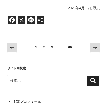
2026年4月 抱 厚志
F
X
Li
共
a
n
有
c
e
e
投
前
次
固
固
固
1
2
3
…
69
b
の
の
稿
定
定
定
o
ペ
ペ
ペ
ペ
ペ
の
ー
ー
o
ー
ー
ー
ペ
サイト内検索
ジ
ジ
ジ
ジ
ジ
k
ー
検
ジ
検
索
索:
送
り
主宰プロフィール