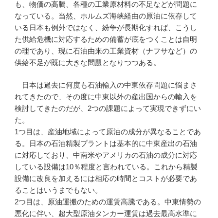
も、物価の高騰、各種の工業原材料の不足などが問題に
なっている。当然、ホルムズ海峡経由の原油に依存して
いる日本も例外ではなく、紛争が長期化すれば、こうし
た供給危機に対応するための備蓄が底をつくことは自明
の理であり、現に石油由来の工業資材（ナフサなど）の
供給不足が既に大きな問題となりつつある。
日本は過去に何度も石油輸入の中東依存問題に悩まさ
れてきたので、その度に中東以外の産出国からの輸入を
検討してきたのだが、2つの課題によって実現できずにい
た。
1つ目は、産油地域によって原油の成分が異なることであ
る。日本の石油精製プラントは基本的に中東産出の石油
に対応しており、中南米やアメリカの石油の成分に対応
している設備は10％程度と言われている。これから精製
設備に改良を加えるには相応の時間とコストが必要であ
ることはいうまでもない。
2つ目は、原油運搬のための運賃高騰である。中東情勢の
悪化に伴い、超大型原油タンカー運賃は過去最高水準に