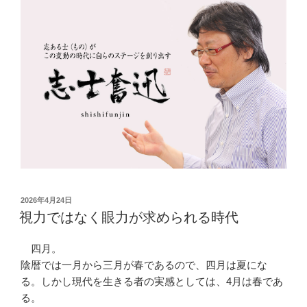
コ
ン
テ
ン
ツ
へ
ス
キ
ッ
プ
投
2026年4月24日
稿
視力ではなく眼力が求められる時代
日:
四月。
陰暦では一月から三月が春であるので、四月は夏にな
る。しかし現代を生きる者の実感としては、4月は春であ
る。