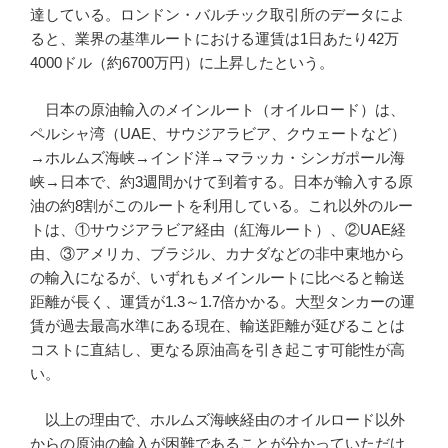
達している。ロンドン・バルチック取引所のデータによ
ると、業界の基準ルートにおける運賃は1日あたり42万
4000ドル（約6700万円）に上昇したという。
日本の原油輸入のメインルート（オイルロード）は、
ペルシャ湾（UAE、サウジアラビア、クウェートなど）
→ホルムズ海峡→インド洋→マラッカ・シンガポール海
峡→日本で、約3週間かけて到着する。日本が輸入する原
油の約8割がこのルートを利用している。これ以外のルー
トは、①サウジアラビア経由（紅海ルート）、②UAE経
由、③アメリカ、ブラジル、カナダなどの非中東地から
の輸入になるが、いずれもメインルートに比べると輸送
距離が長く、運賃が1.3～1.7倍かかる。大型タンカーの運
賃が過去最高水準にある現在、輸送距離が延びることは
コストに直結し、更なる原油高を引き起こす可能性が高
い。
以上の理由で、ホルムズ海峡経由のオイルロード以外
からの原油の輸入が困難であることが分かっていただけ