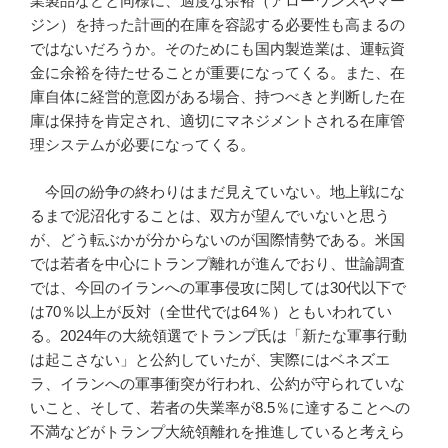
業製品などと同様に、適度な余裕（アローワンスやマー
ジン）を持った計画的在庫を容認する必要性も高まるの
ではないだろうか。そのためにも国内製造業は、運転資
金に余裕を待たせることが重要になってくる。また、在
庫自体に経営的意図がある場合、持つべきと判断した在
庫は保持を肯定され、適切にマネジメントされる在庫管
理システムが必要になってくる。
今回の紛争の終わりはまだ見えていない。地上戦にな
るまで泥沼化することは、双方が望んでいないと思う
が、どう転ぶかが分からないのが国際情勢である。米国
では若者を中心にトランプ離れが進んでおり、世論調査
では、今回のイランへの軍事侵攻に関しては30代以下で
は70％以上が反対（全世代では64％）ともいわれてい
る。2024年の大統領選でトランプ氏は「新たな軍事行動
は起こさない」と公約していたが、実際にはベネズエ
ラ、イランへの軍事衝突が行われ、公約が守られていな
いこと、そして、若者の失業率が8.5％に達することへの
不満などがトランプ大統領離れを推進していると考えら