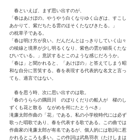
春といえば、まず思い出すのが、
「春はあけぼの。やうやう白くなりゆく山ぎは、すこし
あかりて、紫だちたる雲のほそくたなびきたる。」
の枕草子である。
「春は明け方が良い。だんだんとはっきりしていく山々
の稜線と境界が少し明るくなり、紫色の雲が細長くたな
びいている。」意訳するとこのような感じだろうか。
「春は」と聞かれると、「あけぼの」と答えてしまう昭
和な自分に苦笑する。春を表現する代表的な名文と言っ
ても、過言ではない。
春を思う時、次に思い出すのは歌。
「春のうららの隅田川 のぼりくだりの船人が 櫂のし
ずくも花と散る ながめを何にたとうべき」
滝廉太郎作曲の「花」である。私の小学校時代には必ず
歌った唱歌であり、春を代表する歌である。この曲では
作曲家の滝廉太郎が有名であるが、個人的には歌詞に惹
かれるところも多い。この作詞は武島羽衣（たけしまは