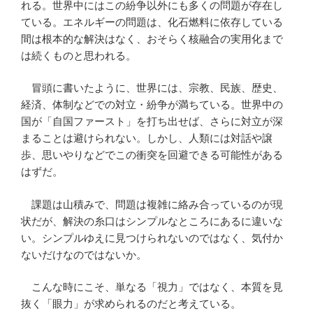
れる。世界中にはこの紛争以外にも多くの問題が存在し
ている。エネルギーの問題は、化石燃料に依存している
間は根本的な解決はなく、おそらく核融合の実用化まで
は続くものと思われる。
冒頭に書いたように、世界には、宗教、民族、歴史、
経済、体制などでの対立・紛争が満ちている。世界中の
国が「自国ファースト」を打ち出せば、さらに対立が深
まることは避けられない。しかし、人類には対話や譲
歩、思いやりなどでこの衝突を回避できる可能性がある
はずだ。
課題は山積みで、問題は複雑に絡み合っているのが現
状だが、解決の糸口はシンプルなところにあるに違いな
い。シンプルゆえに見つけられないのではなく、気付か
ないだけなのではないか。
こんな時にこそ、単なる「視力」ではなく、本質を見
抜く「眼力」が求められるのだと考えている。