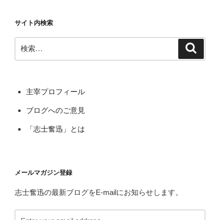
o
ペ
ペ
ペ
の
ー
o
ー
ー
ペ
サイト内検索
ジ
ジ
ジ
k
ー
検
ジ
検
索
索:
送
り
主宰プロフィール
ブログへのご意見
「志士奮迅」とは
メールマガジン登録
志士奮迅の最新ブログをE-mailにお知らせします。