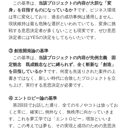
この基準は、
当該プロジェクトの内容が大胆な「変
身」を目指すものになっているか？
です。ビジネス環境
は常に変化しており、過去の成功事例は通用しません。
現状維持は最も危険な選択といわれていても、変身に挑
戦する意思決定者が多くないことも現実です。ぜひ意思
決定者にはYESの決定をしてもらいたいです。
③ 創造開発論の基準
この基準は、
当該プロジェクトの内容が先例主義 固
定観念 既成観念などに縛られず、全く斬新な「創造」
を目指しているか？
です。何度も先送りされた案件の上
書きではなく、新しい時代に合致したプロジェクトを立
ち上げ、実行する意思決定が必要です。
④ エントロピー論の基準
第2回目でお話した通り、全てのモノやコトは放ってお
くと常に、確実に､例外なく、無秩序に向かっていきま
す。これを夢工学では「エントロピー」増加といいま
す。この考えでは夢も、その実現と成功のための意思決