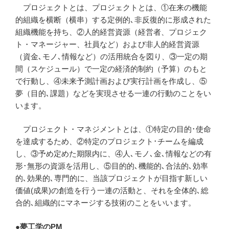
プロジェクトとは、プロジェクトとは、①在来の機能
的組織を横断（横串）する定例的､非反復的に形成された
組織機能を持ち、②人的経営資源（経営者、プロジェク
ト・マネージャー、社員など）および非人的経営資源
（資金､モノ､情報など）の活用統合を図り、③一定の期
間（スケジュール）で一定の経済的制約（予算）のもと
で行動し、④未来予測計画および実行計画を作成し、⑤
夢（目的､課題）などを実現させる一連の行動のことをい
います。
プロジェクト・マネジメントとは、①特定の目的･使命
を達成するため、②特定のプロジェクト･チームを編成
し、③予め定めた期限内に、④人､モノ､金､情報などの有
形･無形の資源を活用し、⑤目的的､機能的､合法的､効率
的､効果的､専門的に、当該プロジェクトが目指す新しい
価値(成果)の創造を行う一連の活動と、それを全体的､総
合的､組織的にマネージする技術のことをいいます。
●夢工学のPM