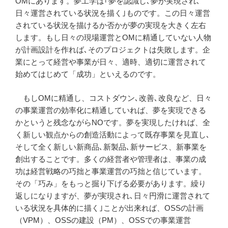
OMにあります。夢工学は｢夢を認識し､夢が実現され､
日々運営されている状況を描く｣ものです。この日々運営
されている状況を描けるか否かが夢の実現を大きく左右
します。もし日々の現場運営とOMに精通していない人物
が計画設計を作れば､そのプロジェクトは失敗します。企
業にとって経営や事業が日々、適時、適切に運営されて
始めてはじめて「成功」といえるのです。
もしOMに精通し、コストダウン､改善､改良など、日々
の事業運営の効率化に精通していれば、夢を実現できる
かというと残念ながらNOです。夢を実現したければ、全
く新しい観点からの創造活動によって既存事業を見直し､
そして全く新しい新商品､新製品､新サービス、新事業を
創出することです。多くの経営者や管理者は、事業の成
功は経営戦略の巧拙と事業運営の巧拙と信じています。
その「巧み」をもっと掘り下げる必要があります。繰り
返しになりますが、夢が実現され､日々円滑に運営されて
いる状況を具体的に描く｣ことが出来れば、OSSの計画
（VPM）、OSSの建設（PM）、OSSでの事業運営