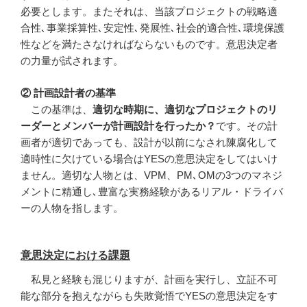
必要とします。またそれは、当該プロジェクトの戦略適
合性､事業採算性､安定性､発展性､社会的適合性､環境保護
性などを満たさなければならないものです。意思決定者
の力量が試されます。
② 計画設計者の基準
この基準は、
適切な時期に、適切なプロジェクトのリ
ーダーとメンバーが計画設計を行ったか？
です。その計
画者が適切であっても、設計が以前になされ陳腐化して
適時性に欠けている場合はYESの意思決定をしてはいけ
ません。適切な人物とは、VPM、PM､OMの3つのマネジ
メントに精通し､豊富な実務経験があるリアル・ドライバ
ーの人物を指します。
意思決定における課題
私見と経験も混じりますが、計画を実行し、立証不可
能な部分を抱えながらも失敗覚悟でYESの意思決定をす