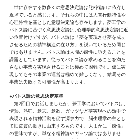
世に存在する数多くの意思決定論は｢技術論｣に依存し
過ぎていると感じます。それらの中には人間行動特性や
心理特性を基とした意思決定論も存在します。夢工学の
パトス論に基づく意思決定論は､心理学的意思決定論に近
い位置付けですが、パトス論は「夢を実現させ夢を成功
させるための精神構造の在り方」を説いているため同じ
ではありません。パトス論は人間の感性に訴えることを
課題としています。従ってパトス論が求めることを満た
さない事業を実現させることは極めて困難です。仮に実
現してもその事業の運営は極めて難しくなり、結局その
事業は失敗する可能性が高まります。
●パトス論の意思決定基準
第2回目でお話しましたが、夢工学においてパトスは、
情熱、熱狂、意志、意欲、ガッツなど夢実現への熱中で
表現される精神活動を促す源泉力で、脳生理学の主とし
て旧皮質の働きに由来するものです。大まかに「感性」
の意味ですが、単なる精神論やガッツ論ではありませ