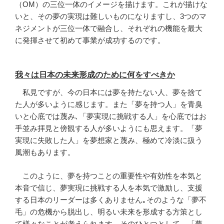
（OM）の三位一体のイメージを描けます。これが描けな
いと、その夢の実現は難しいものになりますし、3つのマ
ネジメントが三位一体で融合し、それぞれの機能を最大
に発揮させて初めて事業が成功するのです。
我々は日本の未来形成のために何をすべきか
私見ですが、今の日本には夢を持たない人、夢を捨て
た人が多いように感じます。また「夢を持つ人」を青臭
いと心底では蔑み､「夢実現に挑戦する人」を心底ではお
手並み拝見と傍観する人が多いようにも思えます。「夢
実現に失敗した人」を夢想家と蔑み、極めて冷淡に扱う
風潮もあります。
このように、夢を持つことの重要性や有効性を本気と
本音で信じ、夢実現に挑戦する人を本気で激励し、支援
する日本のリーダーは多くありません｡そのような「夢不
毛」の危機から脱出し、明るい未来を形成する方策とし
て様々なことが考えられます。そのひとつとして。「夢