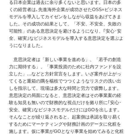
る日本企業は過去に余り多くないと思います。日本の多
くの経営者は､先進海外企業が成功させたOSS=ビジネス
モデルを導入してカイゼンをしながら収益をあげてきま
した。その成功の結果として、「不安、不安全、失敗の
可能性」のある意思決定を避けるようになり、｢安心･安
全、確実｣なビジネスモデルを導入する意思決定を選ぶよ
うになりました。
意思決定者は「新しい事業を進める」、「若手の創造
力に期待する」、「事業投資のために社内ファンドを設
立した」…などと方針宣言をします。いざ案件が上がっ
てくると重箱の隅を楊枝でつつくようなリスクの洗い出
しを指示して、現場は多大な時間と労力で疲弊します。
意思決定の局面になると、意思決定者はその事業案の経
験も知見も無いので財務的な視点だけを拠り所に｢安心･
安全、確実｣なビジネスモデルだけにはGOを出します。
そんなことが繰り返されると、起案側は承認を取り易く
するためにマーケティングや財務計画のデータに化粧を
施します。仮に事業がGOとなり事業を始めてみると化粧