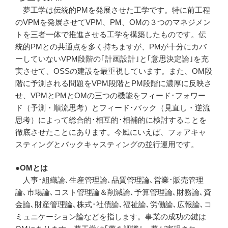
夢工学は伝統的PMを発展させた工学です。特に前工程
のVPMを発展させてVPM、PM、OMの３つのマネジメン
トを三者一体で推進させる工学を構築したものです。伝
統的PMとの共通点を多く持ちますが、PMが十分にカバ
ーしていないVPM段階の｢計画設計｣と｢意思決定論｣を充
実させて、OSSの建設を最重視しています。また、OM段
階に予測される問題をVPM段階とPM段階に濃厚に反映さ
せ、VPMとPMとOMの三つの機能をフィード･フォワー
ド（予測・順流思考）とフィード･バック（見直し・逆流
思考）によって総合的･相互的･相補的に検討することを
徹底させたことにあります。今風にいえば、フォアキャ
スティングとバックキャスティングの並行運用です。
●OMとは
人事･組織論､生産管理論､品質管理論､営業･販売管理
論､市場論､コスト管理論＆削減論､予算管理論､財務論､資
金論､財産管理論､株式･社債論､福祉論､労働論､広報論､コ
ミュニケーション論などを指します。事業の成功の鍵は