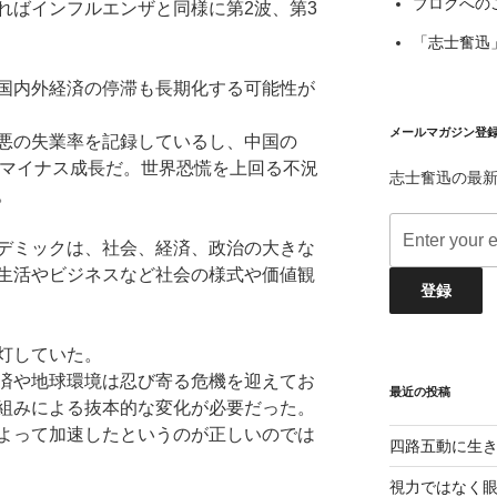
ブログへの
ればインフルエンザと同様に第2波、第3
「志士奮迅
国内外経済の停滞も長期化する可能性が
メールマガジン登
悪の失業率を記録しているし、中国の
のマイナス成長だ。世界恐慌を上回る不況
志士奮迅の最新
。
デミックは、社会、経済、政治の大きな
生活やビジネスなど社会の様式や価値観
灯していた。
済や地球環境は忍び寄る危機を迎えてお
最近の投稿
組みによる抜本的な変化が必要だった。
よって加速したというのが正しいのでは
四路五動に生
視力ではなく