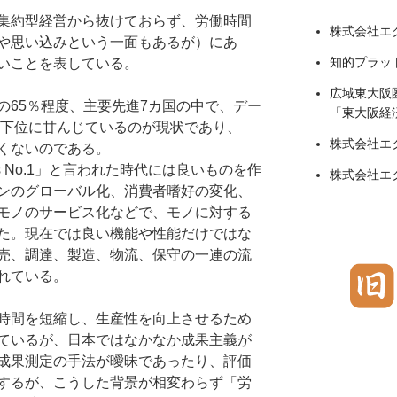
集約型経営から抜けておらず、労働時間
株式会社エ
や思い込みという一面もあるが）にあ
知的プラットフ
いことを表している。
広域東大阪
65％程度、主要先進7カ国の中で、デー
「東大阪経
最下位に甘んじているのが現状であり、
株式会社エク
くないのである。
 as No.1」と言われた時代には良いものを作
株式会社エクス
ンのグローバル化、消費者嗜好の変化、
モノのサービス化などで、モノに対する
た。現在では良い機能や性能だけではな
売、調達、製造、物流、保守の一連の流
れている。
時間を短縮し、生産性を向上させるため
ているが、日本ではなかなか成果主義が
成果測定の手法が曖昧であったり、評価
するが、こうした背景が相変わらず「労