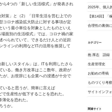
ら4つの「新しい生活様式」が発表され
2025年、個
染対策」と（2）「日常生活を営む上での
【第14回】「
型コロナ感染拡大防止に対する事項が定
合理性の裏側
という最小単位を対象としたものといえ
各場面別の生活様式」では、コロナ禍の家
述べられていて、できるだけ人との近距
カテゴリー
ンラインの利用などITの活用を推奨して
抱 厚志 語録
新しいスタイル」は、ITを利用したさら
生産管理史
ている。働き方改革はここ数年、政府が
お勧めの寄稿
たが、お世辞にも企業への浸透が十分で
ものづくり考
ていると思うが、簡単に言えば
サイトインフ
などで生産性が低下することを恐れた。
希薄化を恐れた。
ろうか。
関連サイト