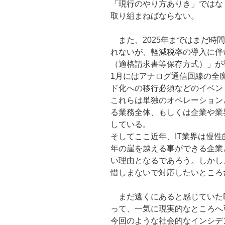
「現行のやり方ありき」ではな
取り組まねばならない。
また、2025年まではまだ時
れないが、軽減税率の導入に伴い
（適格請求書等保存方式）」が導
1月にはアナログ通信回線の全廃
ド化への移行必須などのイベン
これらは単独のオペレーション
る業務全体、もしくは企業や業
している。
そしてここ近年、IT業界は慢性
年の崖を越える事ができる企業
い理由となるであろう。しかし
惜しまないで対応したいところ
まだ遠くにあると感じていたD
って、一気に現実的なところへ
今回のような社会的なインシデ