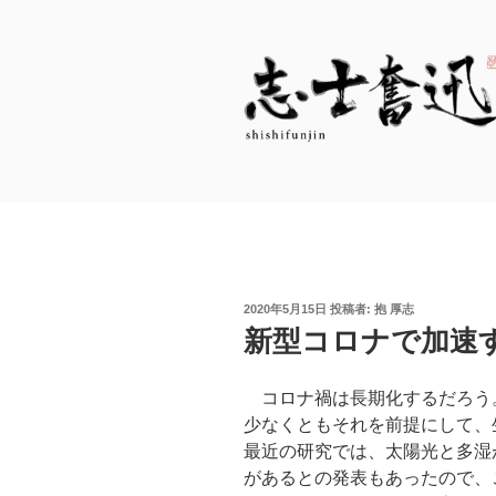
コ
ン
テ
ン
ツ
へ
志士奮迅
志ある士（もの）が この変動
ス
キ
ッ
プ
投
2020年5月15日
投稿者:
抱 厚志
稿
新型コロナで加速
日:
コロナ禍は長期化するだろう
少なくともそれを前提にして、
最近の研究では、太陽光と多湿
があるとの発表もあったので、