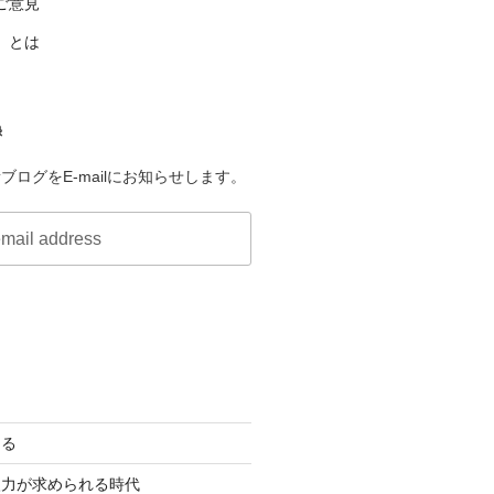
ご意見
」とは
録
ブログをE-mailにお知らせします。
きる
眼力が求められる時代