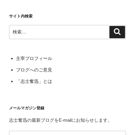
e
稿
の
ナ
b
投
サイト内検索
ビ
稿
o
ゲ
o
検
検
ー
索
索:
k
シ
ョ
主宰プロフィール
ン
ブログへのご意見
「志士奮迅」とは
メールマガジン登録
志士奮迅の最新ブログをE-mailにお知らせします。