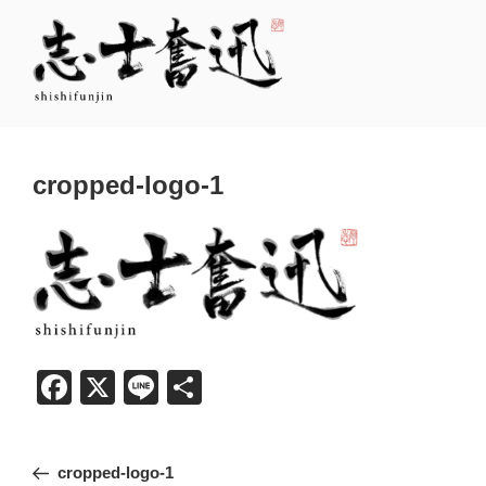
コ
ン
テ
ン
ツ
志士奮迅
志ある士（もの）が この変動の時代に自らのステージを創り出す
へ
ス
cropped-logo-1
キ
ッ
プ
F
X
Li
共
a
n
有
c
e
投
前
cropped-logo-1