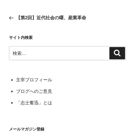
a
n
有
c
e
投
前
【第2回】近代社会の曙、産業革命
e
稿
の
ナ
b
投
サイト内検索
ビ
稿
o
ゲ
o
検
検
ー
索
索:
k
シ
ョ
主宰プロフィール
ン
ブログへのご意見
「志士奮迅」とは
メールマガジン登録