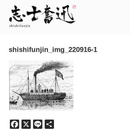
コ
ン
テ
ン
ツ
志士奮迅
志ある士（もの）が この変動の時代に自らのステージを創り出す
へ
ス
shishifunjin_img_220916-1
キ
ッ
プ
F
X
Li
共