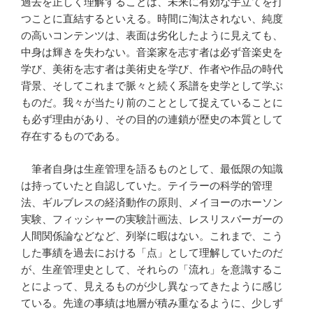
過去を正しく理解することは、未来に有効な手立てを打
つことに直結するといえる。時間に淘汰されない、純度
の高いコンテンツは、表面は劣化したように見えても、
中身は輝きを失わない。音楽家を志す者は必ず音楽史を
学び、美術を志す者は美術史を学び、作者や作品の時代
背景、そしてこれまで脈々と続く系譜を史学として学ぶ
ものだ。我々が当たり前のこととして捉えていることに
も必ず理由があり、その目的の連鎖が歴史の本質として
存在するものである。
筆者自身は生産管理を語るものとして、最低限の知識
は持っていたと自認していた。テイラーの科学的管理
法、ギルブレスの経済動作の原則、メイヨーのホーソン
実験、フィッシャーの実験計画法、レスリスバーガーの
人間関係論などなど、列挙に暇はない。これまで、こう
した事績を過去における「点」として理解していたのだ
が、生産管理史として、それらの「流れ」を意識するこ
とによって、見えるものが少し異なってきたように感じ
ている。先達の事績は地層が積み重なるように、少しず