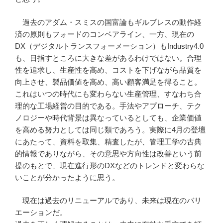
過去のアダム・スミスの国富論もギルブレスの動作経
済の原則もフォードのコンベアライン、一方、現在の
DX
（デジタルトランスフォーメーション）も
Industry4.0
も、目指すところに大きな差があるわけではない。合理
性を追求し、生産性を高め、コストを下げながら品質を
向上させ、製品価値を高め、高い顧客満足を得ること。
これはいつの時代にも変わらない生産管理、すなわち合
理的な工場経営の目的である。手法やアプローチ、テク
ノロジーや時代背景は異なっているとしても、企業価値
を高める努力としては同じ類であろう。実際に
4
月の登壇
にあたって、資料を取集、精査したが、管理工学の古典
的情報でありながら、その意思や方向性は改善という前
提のもとで、現在進行形の
DX
などのトレンドと変わらな
いことが分かったように思う。
現在は過去のリニューアルであり、未来は現在のバリ
エーションだ。