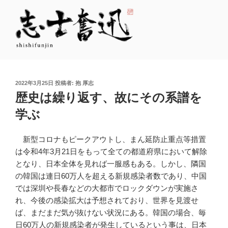
コ
ン
テ
ン
ツ
志士奮迅
志ある士（もの）が この変動の時代に自らのステージを創り出す
へ
ス
投
2022年3月25日
投稿者:
抱 厚志
キ
稿
歴史は繰り返す、故にその系譜を
日:
ッ
学ぶ
プ
新型コロナもピークアウトし、まん延防止重点等措置
は令和
4
年
3
月
21
日をもって全ての都道府県において解除
となり、日本全体を見れば一服感もある。しかし、隣国
の韓国は連日
60
万人を超える新規感染者数であり、中国
では深圳や長春などの大都市でロックダウンが実施さ
れ、今後の感染拡大は予想されており、世界を見渡せ
ば、まだまだ気が抜けない状況にある。韓国の場合、毎
日
60
万人の新規感染者が発生しているという事は、日本