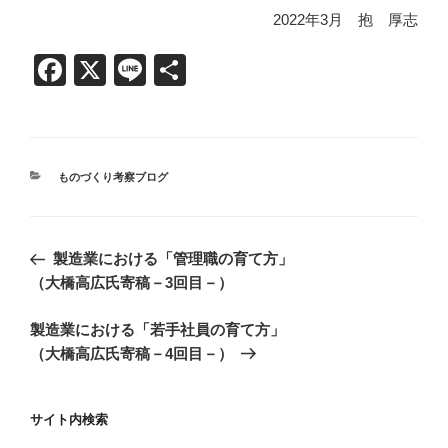
2022年3月 抱 厚志
F
X
Li
共
a
n
有
c
e
e
カ
ものづくり考察ブログ
b
テ
ゴ
o
リ
投
ー
o
前
製造業における「管理職の育て方」
稿
の
（大橋高広氏寄稿－3回目－）
k
ナ
投
ビ
次
製造業における「若手社員の育て方」
稿
の
（大橋高広氏寄稿－4回目－）
ゲ
投
ー
稿
シ
サイト内検索
ョ