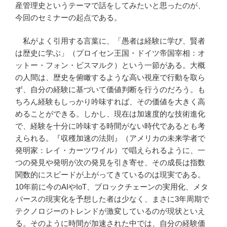
産管理史というテーマで話をしてみたいと思ったのが、
今回のセミナーの起点である。
私がよく引用する言葉に、「愚者は経験に学び、賢者
は歴史に学ぶ」（プロイセン王国・ドイツ帝国宰相：オ
ットー・フォン・ビスマルク）という一節がある。大概
の人間は、歴史を俯瞰するような高い視座で行動を取ら
ず、自分の経験に基づいて価値判断を行うのだろう。も
ちろん経験もしっかり吟味すれば、その価値を大きく高
めることができる。しかし、現在は加速度的な技術進化
で、経験を十分に吟味する時間がない時代であるとも考
えられる。『収穫加速の法則』（アメリカの未来学者で
発明家：レイ・カーツワイル）で唱えられるように、一
つの発見や発明が次の発見を引き寄せ、その成長は指数
関数的にスピードが上がってきているのは現実である。
10
年前に今の
AI
や
IoT
、ブロックチェーンの実用化、メタ
バースの現実化を予想した者は少なく、まさに
3
年周期で
テクノロジーのトレンドが激変しているのが現状といえ
る。そのように時間が加速された中では、自分の経験価