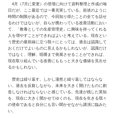
4
月（7月に変更）の登壇に向けて資料整理と作成の毎
日だが、ここ最近では一番充実している。前述のように
時間の制限があるので、今回知り得たことの全てを話せ
るわけではないが、自らが携わっている改善活動におい
て、「教養としての生産管理史」に興味を持ってくれる
人を増やすことができればよいと考えている。現在とい
う歴史の最前線に立つ我々にとっては、過去は認識して
おくだけでよいものに見えるかもしれないが、認識だけ
ではなく、理解、咀嚼まで発展させることができれば、
現在取り組んでいる改善にももっと大きな価値を見出せ
るかもしれない。
歴史は繰り返す。しかし漫然と繰り返してはならな
い。過去を反芻しながら、未来を大きく開けたものに創
造しなければならないと感じている。先達が残した英知
を、現在に大きく開かせてゆくのも、現在を生きる我々
の使命であると自分にも言い聞かせながら講演に臨みた
い。