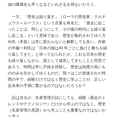
値の陳腐化も早くなるといわざるを得ないだろう。
一方、「歴史は繰り返す」（ローマの歴史家：クルチ
ュウス＝ルーフス）という言葉も有名だ。「過去に起こ
ったことは、同じようにして、その後の時代にも繰り返
し起こる」という意味であり、歴史が集約されてゆく方
向性（本質）は常に変わらないと解釈しても良い。作家
の半藤一利氏は「日本の国は
40
年ごとに負けと勝ちを繰
り返してきた」と仰っておられたが、これも日本が歴史
を繰り返しながら、国として成長してきたことと同意で
あろう。時間は常に不純を排除し、歴史は純度の高いも
ののみを生かしてゆくものだ。我々はこの加速された時
間の中で、経験だけではなく歴史に学ぶことが、正しい
近未来の予測に繋がるのではないだろうか？
話は戻るが、生産管理の話にしても、経験（最近のト
レンドやテクノロジー）だけから学ぶのではなく、歴史
（生産管理の系譜）から学ぶことも重要なのではないか
と思う。