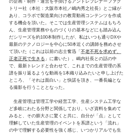
の企画・制作・運営を手掛けるアントレプレナーファク
トリー社（本社：大阪市本社／嶋内秀之社長）とご縁が
あり、コラボで製造業向けの教育動画コンテンツを作成
する機会を頂いた。そこでは生産管理システムはもちろ
ん、生産管理業務やものづくりの基本などにも踏み込ん
だシリーズを約
100
本制作したが、私はいつも通り
DX
や
最新のテクノロジーを中心に
50
本近くの講師を務めさせ
て頂いた（これは以前の志士奮迅「
不老不死を求めず、
正老正死で生きる
」に書いた）。嶋内社長との話の中
で、最新トレンドと合わせて、これまでの生産管理の系
譜を振り返るような動画を
1
本織り込みたいと申し上げた
ところ、「それは面白い」と快諾を頂き、一番長編とな
る撮影を行うこととなった。
生産管理は管理工学や経営工学、生産システム工学な
ど多岐にわたる分野と関係しており、いざ資料を集めて
みると、その膨大さに驚くと共に、自分が「点」として
理解していた生産管理のイベントを系譜という「流れ」
の中で理解する必要性を強く感じ、いつかリアルでも生