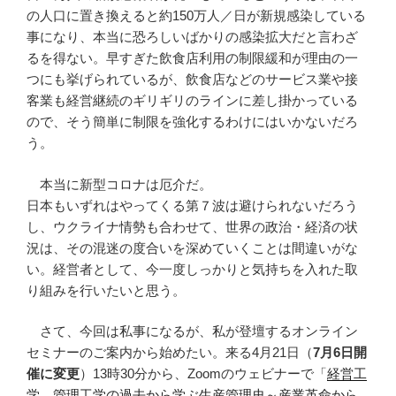
の人口に置き換えると約
150
万人／日が新規感染している
事になり、本当に恐ろしいばかりの感染拡大だと言わざ
るを得ない。早すぎた飲食店利用の制限緩和が理由の一
つにも挙げられているが、飲食店などのサービス業や接
客業も経営継続のギリギリのラインに差し掛かっている
ので、そう簡単に制限を強化するわけにはいかないだろ
う。
本当に新型コロナは厄介だ。
日本もいずれはやってくる第７波は避けられないだろう
し、ウクライナ情勢も合わせて、世界の政治・経済の状
況は、その混迷の度合いを深めていくことは間違いがな
い。経営者として、今一度しっかりと気持ちを入れた取
り組みを行いたいと思う。
さて、今回は私事になるが、私が登壇するオンライン
セミナーのご案内から始めたい。来る
4
月
21
日（
7月6日開
催に変更
）
13
時
30
分から、
Zoom
のウェビナーで「
経営工
学、管理工学の過去から学ぶ生産管理史～産業革命から