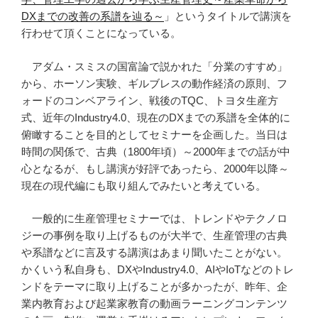
DX
までの改善の系譜を辿る～
」というタイトルで講演を
行わせて頂くことになっている。
アダム・スミスの国富論で説かれた「分業のすすめ」
から、ホーソン実験、ギルブレスの動作経済の原則、フ
ォードのコンベアライン、戦後の
TQC
、トヨタ生産方
式、近年の
Industry4.0
、現在の
DX
までの系譜を全体的に
俯瞰することを目的としてセミナーを企画した。当日は
時間の関係で、古典（
1800
年頃）～
2000
年までの話が中
心となるが、もし講演が好評であったら、
2000
年以降～
現在の現代編にも取り組んでみたいと考えている。
一般的に生産管理セミナーでは、トレンドやテクノロ
ジーの事例を取り上げるものが大半で、生産管理の古典
や系譜などに言及する講演はあまり聞いたことがない。
かくいう私自身も、
DX
や
Industry4.0
、
AI
や
IoT
などのトレ
ンドをテーマに取り上げることが多かったが、昨年、企
業内教育および起業家教育の動画ラーニングコンテンツ